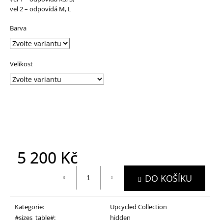
vel 2 – odpovídá M, L
Barva
Velikost
Zvolte variantu
5 200 Kč
Měrná
DO KOŠÍKU
cena:
Kategorie
:
Upcycled Collection
#sizes_table#
:
hidden