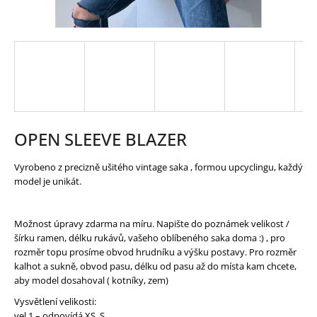
HLEDAT
D
O
P
O
R
OPEN SLEEVE BLAZER
U
Č
U
Vyrobeno z precizně ušitého vintage saka , formou upcyclingu, každý
J
model je unikát.
E
M
E
Možnost úpravy zdarma na míru. Napište do poznámek velikost /
šírku ramen, délku rukávů, vašeho oblíbeného saka doma :) , pro
rozměr topu prosíme obvod hrudníku a výšku postavy. Pro rozměr
kalhot a sukně, obvod pasu, délku od pasu až do místa kam chcete,
aby model dosahoval ( kotníky, zem)
Vysvětlení velikosti:
vel 1 – odpovídá XS, S,