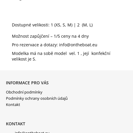
Dostupné velikosti: 1 (XS, S, M) | 2
(M, L)
Možnost zapůjčení – 1/5 ceny na 4 dny
Pro rezervace a dotazy: info@ontheboat.eu
Modelka má na sobě model
vel. 1 , její
konfekční
velikost je S.
Z
Á
P
INFORMACE PRO VÁS
A
Obchodní podmínky
T
Í
Podmínky ochrany osobních údajů
Kontakt
KONTAKT