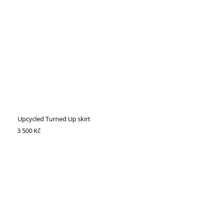
Upcycled Turned Up skirt
3 500 Kč