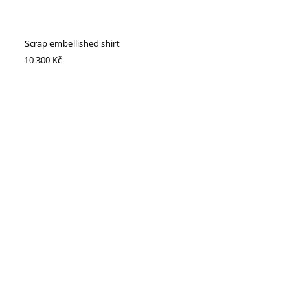
Scrap embellished shirt
10 300 Kč