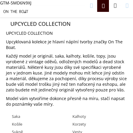
K
GTM-5MD6N9XJ
Hledat
Náku
M
Přihlášení
CZK
O
Přejít
Š
na
Zpět
Zpět
košík
Í
obsah
K
UPCYCLED COLLECTION
C
UPCYCLED COLLECTION
O
P
Upcyklovaná kolekce je hlavní náplní tvorby značky On The
O
Boat.
T
Ř
Každý model je originál, saka, kalhoty, košile, topy, jsou
E
vyrobené z vintage oděvů, odložených modelů a dead stock
B
materiálů. Některé kusy jsou díky své specifikaci vyrobené
U
jen v jednom kuse. Jiné modely mohou mít lehce jiný odstín
J
a materiál, děkujeme za pochopení, díky procesu výroby sice
E
bude váš model trošku jiný než ten nafocený na eshopu, ale
T
E
zato budete mít jedinečný originál vytvořený pouze pro Vás.
N
Model vám vytvoříme dokonce přesně na míru, stačí napsat
A
do poznámky vaše míry.
J
Í
T
Saka
Kalhoty
?
Košile
Korzety
Sukně
Vesty