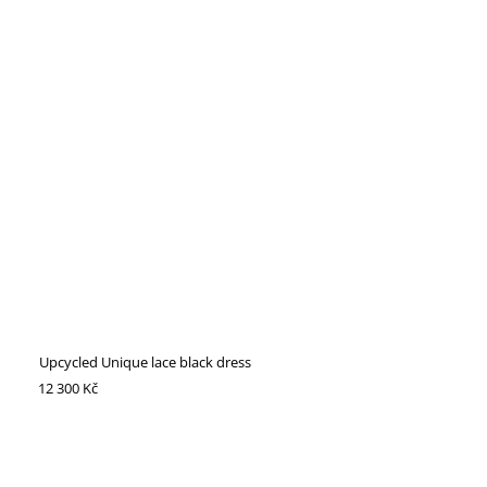
Upcycled Unique lace black dress
12 300 Kč