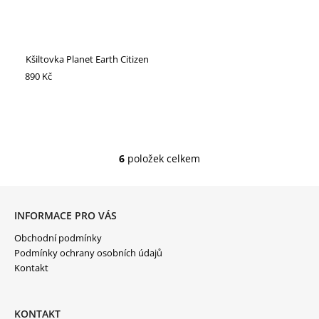
Kšiltovka Planet Earth Citizen
890 Kč
6
položek celkem
O
V
L
Z
Á
Á
D
P
INFORMACE PRO VÁS
A
A
C
Í
Obchodní podmínky
T
P
Í
Podmínky ochrany osobních údajů
R
Kontakt
V
K
Y
V
Ý
KONTAKT