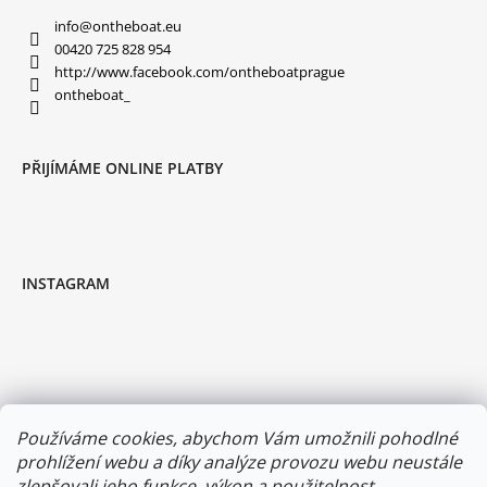
P
I
info
@
ontheboat.eu
S
00420 725 828 954
U
http://www.facebook.com/ontheboatprague
ontheboat_
PŘIJÍMÁME ONLINE PLATBY
INSTAGRAM
Používáme cookies, abychom Vám umožnili pohodlné
prohlížení webu a díky analýze provozu webu neustále
zlepšovali jeho funkce, výkon a použitelnost.