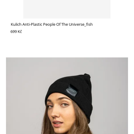
HLEDAT
Kulich Anti-Plastic People Of The Universe_fish
699 Kč
D
O
P
O
R
U
Č
U
J
E
M
E