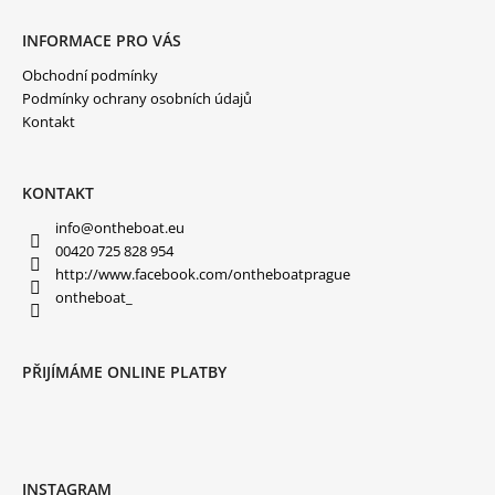
Z
Á
Á
D
P
INFORMACE PRO VÁS
A
A
C
Í
Obchodní podmínky
T
P
Í
Podmínky ochrany osobních údajů
R
Kontakt
V
K
Y
V
Ý
KONTAKT
P
I
info
@
ontheboat.eu
S
00420 725 828 954
U
http://www.facebook.com/ontheboatprague
ontheboat_
PŘIJÍMÁME ONLINE PLATBY
INSTAGRAM