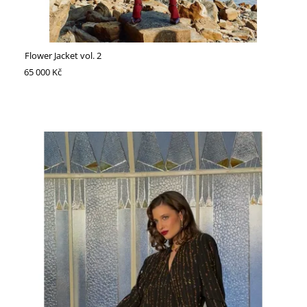
HLEDAT
Flower Jacket vol. 2
65 000 Kč
D
O
P
O
R
U
Č
U
J
E
M
E