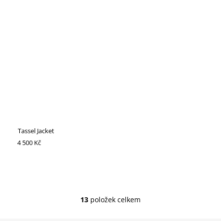
Tassel Jacket
4 500 Kč
13
položek celkem
O
V
L