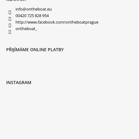
info
@
ontheboat.eu
HLEDAT
00420 725 828 954
http://www.facebook.com/ontheboatprague
ontheboat_
D
O
P
PŘIJÍMÁME ONLINE PLATBY
O
R
U
Č
U
J
E
INSTAGRAM
M
E