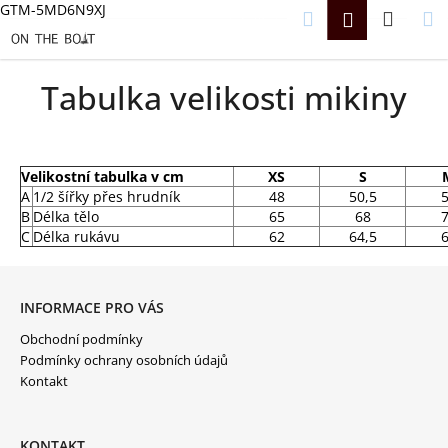
K
GTM-5MD6N9XJ
Hledat
Náku
M
Přihlášení
CZK
O
Přejít
Š
na
Zpět
Zpět
košík
Í
obsah
K
Tabulka velikosti mikiny
C
O
P
O
T
Velikostní tabulka v cm
XS
S
Ř
A
1/2 šířky přes hrudník
48
50,5
E
B
B
Délka tělo
65
68
U
C
Délka rukávu
62
64,5
J
E
Z
T
Á
E
P
INFORMACE PRO VÁS
N
A
A
Obchodní podmínky
T
J
Í
Podmínky ochrany osobních údajů
Í
Kontakt
T
?
KONTAKT