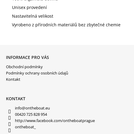
Unisex provedení
Nastavitelná velikost
Vyrobeno z přírodních materiálů bez zbytečné chemie
Z
Á
P
INFORMACE PRO VÁS
A
Obchodní podmínky
T
Í
Podmínky ochrany osobních údajů
Kontakt
KONTAKT
info
@
ontheboat.eu
00420 725 828 954
http://www.facebook.com/ontheboatprague
ontheboat_