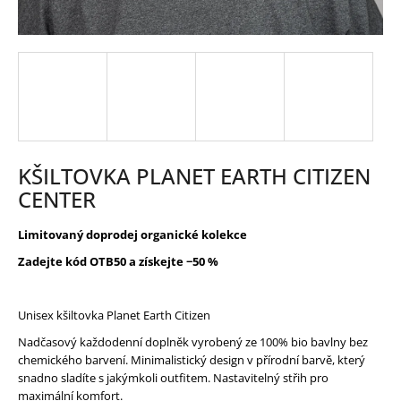
HLEDAT
D
O
P
O
R
KŠILTOVKA PLANET EARTH CITIZEN
U
CENTER
Č
U
J
E
Limitovaný doprodej organické kolekce
M
E
Zadejte kód OTB50 a získejte −50 %
Unisex kšiltovka Planet Earth Citizen
Nadčasový každodenní doplněk vyrobený ze 100% bio bavlny bez
chemického barvení. Minimalistický design v přírodní barvě, který
snadno sladíte s jakýmkoli outfitem. Nastavitelný střih pro
maximální komfort.