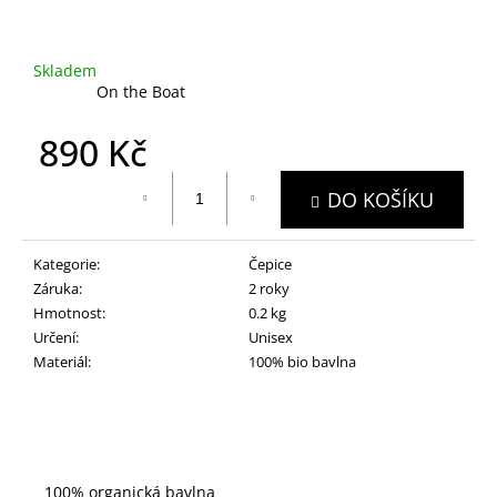
Skladem
(2 ks)
Značka:
On the Boat
890 Kč
Měrná
DO KOŠÍKU
cena:
Kategorie
:
Čepice
Záruka
:
2 roky
Hmotnost
:
0.2 kg
Určení
:
Unisex
Materiál
:
100% bio bavlna
100% organická bavlna