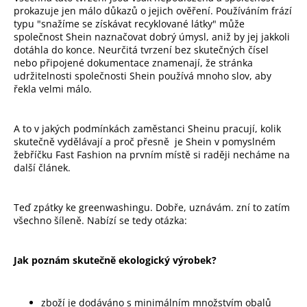
prokazuje jen málo důkazů o jejich ověření. Používáním frází
typu "snažíme se získávat recyklované látky" může
společnost Shein naznačovat dobrý úmysl, aniž by jej jakkoli
dotáhla do konce. Neurčitá tvrzení bez skutečných čísel
nebo připojené dokumentace znamenají, že stránka
udržitelnosti společnosti Shein používá mnoho slov, aby
řekla velmi málo.
A to v jakých podmínkách zaměstanci Sheinu pracují, kolik
skutečně vydělávají a proč přesně je Shein v pomyslném
žebříčku Fast Fashion na prvním místě si raději necháme na
další článek.
Teď zpátky ke greenwashingu. Dobře, uznávám. zní to zatím
všechno šíleně. Nabízí se tedy otázka:
Jak poznám skutečně ekologický výrobek?
zboží je dodáváno s minimálním množstvím obalů