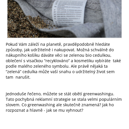
HLEDAT
D
O
Pokud Vám záleží na planetě, pravděpodobně hledáte
P
O
způsoby, jak udržitelně i nakupovat. Možná schválně do
R
nákupního košíku dáváte věci se zelenou bio cedulkou,
U
oblečení s visačkou “recyklováno” a kosmetiku vybíráte také
Č
podle malého zeleného symbolu. Ale právě nějaká ta
U
J
“zelená” cedulka může vaší snahu o udržitelný život sem
E
tam narušit.
M
E
Jednoduše řečeno, můžete se stát obětí greenwashingu.
Tato pochybná reklamní strategie se stala velmi populárním
slovem. Co greenwashing ale skutečně znamená? Jak ho
rozpoznat a hlavně - jak se mu vyhnout?