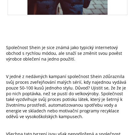
Společnost Shein je sice známá jako typický internetový
obchod s rychlou módou, ale snaží se změnit svou pověst
výrobce oblečení na jedno použití.
V jedné z nedávných kampaní společnost Shein zdůraznila
svůj proces zveřejňování malých sérií, kdy najednou vydává
pouze 50-100 kusů jednoho stylu. Důvod? Ujistit se, že že je
po nich poptávka, než se pustí do velkovýroby. Společnost
také vyzdvihuje svůj proces potisku látek, který je šetrný k
životnímu prostředí, automatizovanou spotřebu vody a
energie ve skladech nebo motivační programy recyklace
oděvů ve vysokoškolských kampusech.
Všechna tato tvrzení jsou však nepodložená a společnost