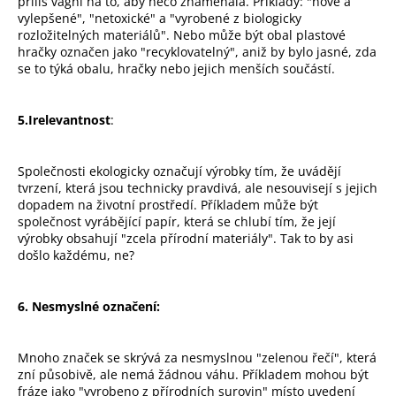
příliš vágní na to, aby něco znamenala. Příklady: "nové a
vylepšené", "netoxické" a "vyrobené z biologicky
rozložitelných materiálů". Nebo může být obal plastové
hračky označen jako "recyklovatelný", aniž by bylo jasné, zda
se to týká obalu, hračky nebo jejich menších součástí.
5.Irelevantnost
:
Společnosti ekologicky označují výrobky tím, že uvádějí
tvrzení, která jsou technicky pravdivá, ale nesouvisejí s jejich
dopadem na životní prostředí. Příkladem může být
společnost vyrábějící papír, která se chlubí tím, že její
výrobky obsahují "zcela přírodní materiály". Tak to by asi
došlo každému, ne?
6. Nesmyslné označení:
Mnoho značek se skrývá za nesmyslnou "zelenou řečí", která
zní působivě, ale nemá žádnou váhu. Příkladem mohou být
fráze jako "vyrobeno z přírodních surovin" místo uvedení