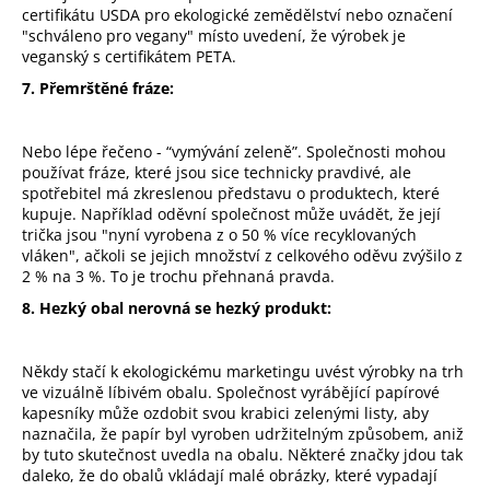
certifikátu USDA pro ekologické zemědělství nebo označení
"schváleno pro vegany" místo uvedení, že výrobek je
veganský s certifikátem PETA.
7. Přemrštěné fráze:
Nebo lépe řečeno - “vymývání zeleně”. Společnosti mohou
používat fráze, které jsou sice technicky pravdivé, ale
spotřebitel má zkreslenou představu o produktech, které
kupuje. Například oděvní společnost může uvádět, že její
trička jsou "nyní vyrobena z o 50 % více recyklovaných
vláken", ačkoli se jejich množství z celkového oděvu zvýšilo z
2 % na 3 %. To je trochu přehnaná pravda.
8. Hezký obal nerovná se hezký produkt:
Někdy stačí k ekologickému marketingu uvést výrobky na trh
ve vizuálně líbivém obalu. Společnost vyrábějící papírové
kapesníky může ozdobit svou krabici zelenými listy, aby
naznačila, že papír byl vyroben udržitelným způsobem, aniž
by tuto skutečnost uvedla na obalu. Některé značky jdou tak
daleko, že do obalů vkládají malé obrázky, které vypadají