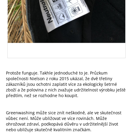
Protože funguje. Takhle jednoduché to je. Průzkum
společnosti Nielson z roku 2015 ukázal, že dvě třetiny
zákazníků jsou ochotni zaplatit více za ekologicky šetrné
zboží a že polovina z nich zvažuje udržitelnost výrobku ještě
předtím, než se rozhodne ho koupit.
Greenwashing může sice znít neškodně, ale ve skutečnost
vůbec není. Může ubližovat ve více rovinách. Může
ohrožovat zdraví, podkopává důvěru v udržitelnější život
nebo ubližuje skutečně kvalitním značkám.