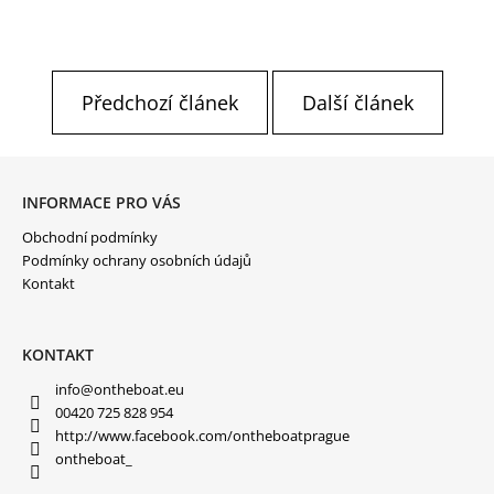
Předchozí článek
Další článek
Z
Á
P
INFORMACE PRO VÁS
A
Obchodní podmínky
T
Í
Podmínky ochrany osobních údajů
Kontakt
KONTAKT
info
@
ontheboat.eu
00420 725 828 954
http://www.facebook.com/ontheboatprague
ontheboat_