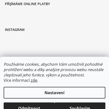
PŘIJÍMÁME ONLINE PLATBY
INSTAGRAM
Používáme cookies, abychom Vám umožnili pohodlné
prohlížení webu a díky analýze provozu webu neustále
zlepšovali jeho funkce, výkon a použitelnost.
Více informací
zde
.
Sledovat na Instagramu
Nastavení
Vytvořil Shoptet
Odmítnout
Souhlasím
Copyright 2026
On the boat
. Všechna práva vyhrazena.