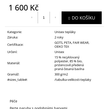
1 600 Kč
Měrná
DO KOŠÍKU
cena:
Kategorie
:
Unisex tepláky
Záruka
:
2 roky
GOTS, PETA, FAIR WEAR,
Certifikace
:
OEKO TEX
Určení
:
Unisex
15 % recyklovaný
polyester, 85 % bio,
Materiál
:
prstencově předená
praná česaná bavlna
Gramáž
:
300 g/m2
#sizes_table#
:
/tabulka-velikosti-teplaky
Péče
Perte naruby s podobnými barvami.