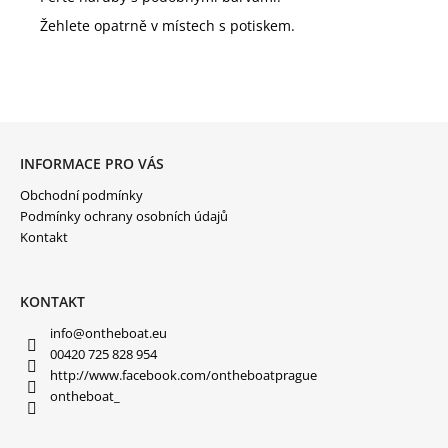
Žehlete opatrně v místech s potiskem.
Z
Á
P
INFORMACE PRO VÁS
A
Obchodní podmínky
T
Í
Podmínky ochrany osobních údajů
Kontakt
KONTAKT
info
@
ontheboat.eu
00420 725 828 954
http://www.facebook.com/ontheboatprague
ontheboat_