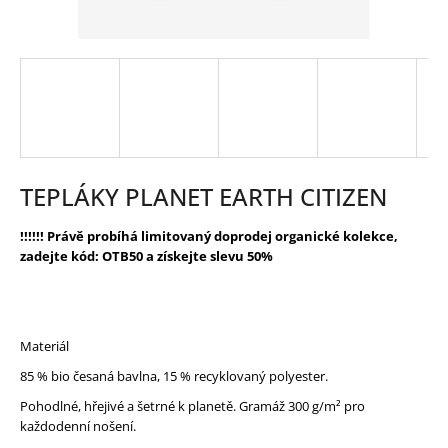
HLEDAT
D
O
P
O
R
TEPLÁKY PLANET EARTH CITIZEN
U
Č
U
!!!!!! Právě probíhá limitovaný doprodej organické kolekce,
J
zadejte kód: OTB50 a získejte slevu 50%
E
M
E
Materiál
85 % bio česaná bavlna, 15 % recyklovaný polyester.
Pohodlné, hřejivé a šetrné k planetě. Gramáž 300 g/m² pro
každodenní nošení.